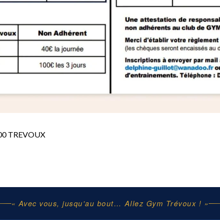
1600 TREVOUX
« Avec vous, jusqu'au bout… Allez Gym Trévoux ! »