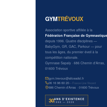
GYM
TRÉVOUX
Association sportive affiliée à la
Fédération Française de Gymnastiqu
depuis 1996. Quatre disciplines —
BabyGym, GR, GAC, Parkour — pour
tous les âges, du premier éveil à la
compétition nationale.
Gymnase Sapaly · 686 Chemin d'Arras,
01600 Trévoux
gym.trevoux@aliceadsl.fr
06 16 96 60 20
— France-Line Vincent
686 Chemin d'Arras · 01600 Trévoux
30
ANS D'EXISTENCE
1996 — 2026