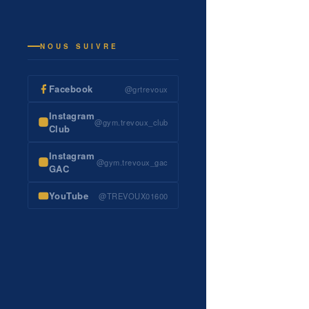
NOUS SUIVRE
Facebook
@grtrevoux
Instagram
@gym.trevoux_club
Club
Instagram
@gym.trevoux_gac
GAC
YouTube
@TREVOUX01600