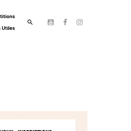
itions
 Utiles