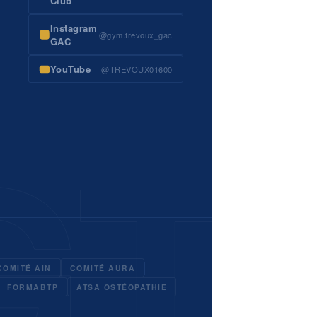
Club
Instagram
@gym.trevoux_gac
GAC
YouTube
@TREVOUX01600
COMITÉ AIN
COMITÉ AURA
FORMABTP
ATSA OSTÉOPATHIE