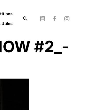
itions
 Utiles
HOW #2_-