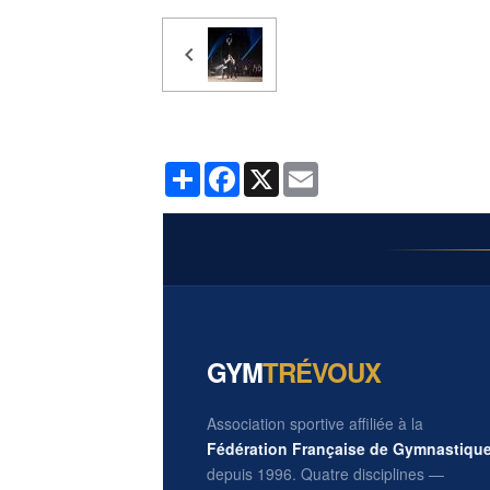
Partager
Facebook
X
Email
GYM
TRÉVOUX
Association sportive affiliée à la
Fédération Française de Gymnastiqu
depuis 1996. Quatre disciplines —