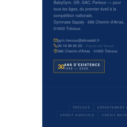
BabyGym, GR, GAC, Parkour — pour
tous les âges, du premier éveil à la
compétition nationale.
Gymnase Sapaly · 686 Chemin d'Arras,
01600 Trévoux
gym.trevoux@aliceadsl.fr
06 16 96 60 20
— France-Line Vincent
686 Chemin d'Arras · 01600 Trévoux
30
ANS D'EXISTENCE
1996 — 2026
TRÉVOUX
DÉPARTEMENT 
CRÉDIT AGRICOLE
CRÉDIT MUT