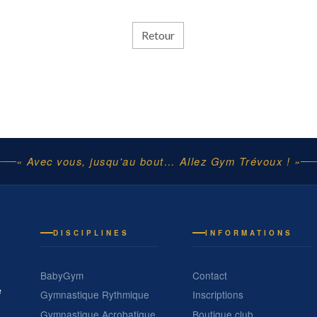
Retour
« Avec vous, jusqu'au bout… Allez Gym Trévoux ! »
DISCIPLINES
INFORMATIONS
BabyGym
Contact
e
Gymnastique Rythmique
Inscriptions
Gymnastique Acrobatique
Boutique club