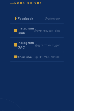
NOUS SUIVRE
Facebook
@grtrevoux
Instagram
@gym.trevoux_club
Club
Instagram
@gym.trevoux_gac
GAC
YouTube
@TREVOUX01600