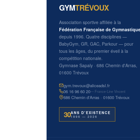
GYM
TRÉVOUX
Association sportive affiliée à la
Fédération Française de Gymnastiqu
depuis 1996. Quatre disciplines —
BabyGym, GR, GAC, Parkour — pour
tous les âges, du premier éveil à la
compétition nationale.
Gymnase Sapaly · 686 Chemin d'Arras,
01600 Trévoux
gym.trevoux@aliceadsl.fr
06 16 96 60 20
— France-Line Vincent
686 Chemin d'Arras · 01600 Trévoux
30
ANS D'EXISTENCE
1996 — 2026