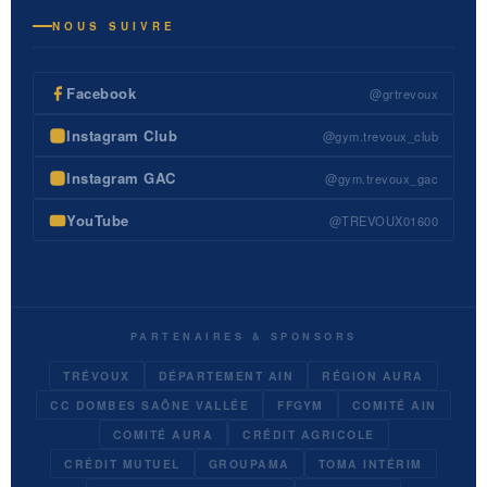
NOUS SUIVRE
Facebook
@grtrevoux
Instagram Club
@gym.trevoux_club
Instagram GAC
@gym.trevoux_gac
YouTube
@TREVOUX01600
PARTENAIRES & SPONSORS
TRÉVOUX
DÉPARTEMENT AIN
RÉGION AURA
CC DOMBES SAÔNE VALLÉE
FFGYM
COMITÉ AIN
COMITÉ AURA
CRÉDIT AGRICOLE
CRÉDIT MUTUEL
GROUPAMA
TOMA INTÉRIM