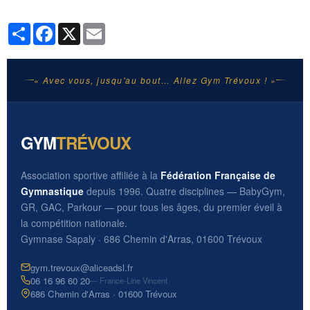
Partager
Facebook
X
Email
« Avec vous, jusqu'au bout… Allez Gym Trévoux ! »
GYM
TRÉVOUX
Association sportive affiliée à la
Fédération Française de
Gymnastique
depuis 1996. Quatre disciplines — BabyGym,
GR, GAC, Parkour — pour tous les âges, du premier éveil à
la compétition nationale.
Gymnase Sapaly · 686 Chemin d'Arras, 01600 Trévoux
gym.trevoux@aliceadsl.fr
06 16 96 60 20
— France-Line Vincent
686 Chemin d'Arras · 01600 Trévoux