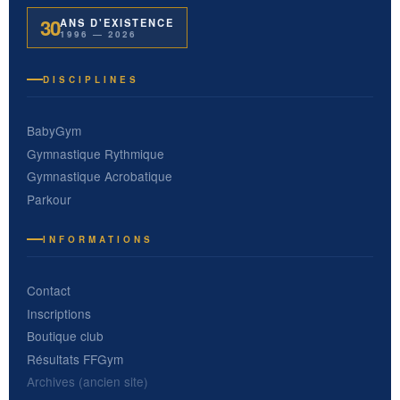
30
ANS D'EXISTENCE
1996 — 2026
DISCIPLINES
BabyGym
Gymnastique Rythmique
Gymnastique Acrobatique
Parkour
INFORMATIONS
Contact
Inscriptions
Boutique club
Résultats FFGym
Archives (ancien site)