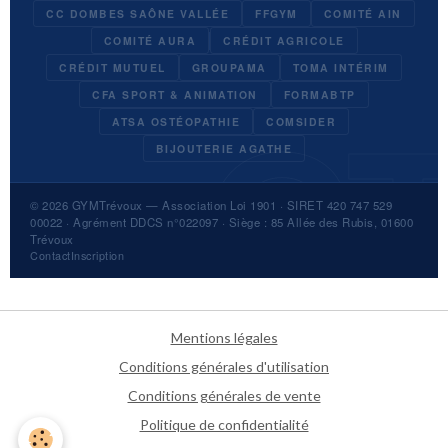
CC DOMBES SAÔNE VALLÉE
FFGYM
COMITÉ AIN
COMITÉ AURA
CRÉDIT AGRICOLE
CRÉDIT MUTUEL
GROUPAMA
TOMA INTÉRIM
CFA SPORT & ANIMATION
FORMABTP
ATSA OSTÉOPATHIE
COMSIDER
BIJOUTERIE AGATHE
© 2026
GYMTrévoux
— Association Loi 1901 · SIRET 420 747 529
00022 · Agrément DDCS n°022097 · Siège : 85 Allée des Rubis, 01600
Trévoux
Contact
Inscription
Mentions légales
Conditions générales d'utilisation
Conditions générales de vente
Politique de confidentialité