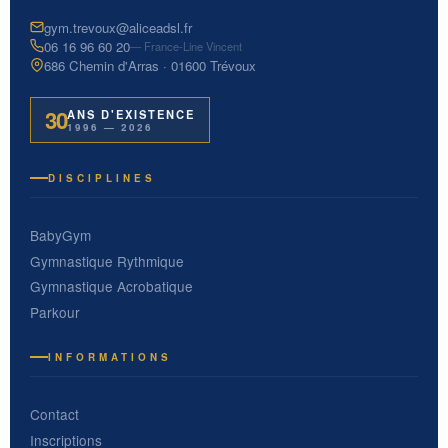
gym.trevoux@aliceadsl.fr
06 16 96 60 20
— France-Line Vincent
686 Chemin d'Arras · 01600 Trévoux
30
ANS D'EXISTENCE
1996 — 2026
DISCIPLINES
BabyGym
Gymnastique Rythmique
Gymnastique Acrobatique
Parkour
INFORMATIONS
Contact
Inscriptions