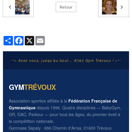
Retour
Partager
Facebook
X
Email
« Avec vous, jusqu'au bout… Allez Gym Trévoux ! »
GYM
TRÉVOUX
Association sportive affiliée à la
Fédération Française de
Gymnastique
depuis 1996. Quatre disciplines — BabyGym,
GR, GAC, Parkour — pour tous les âges, du premier éveil à
la compétition nationale.
Gymnase Sapaly · 686 Chemin d'Arras, 01600 Trévoux