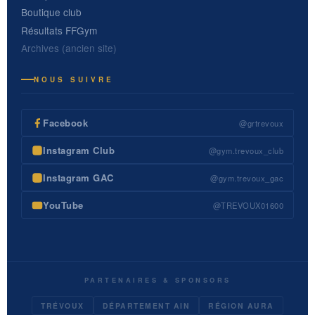
Boutique club
Résultats FFGym
Archives (ancien site)
NOUS SUIVRE
Facebook
@grtrevoux
Instagram Club
@gym.trevoux_club
Instagram GAC
@gym.trevoux_gac
YouTube
@TREVOUX01600
PARTENAIRES & SPONSORS
TRÉVOUX
DÉPARTEMENT AIN
RÉGION AURA