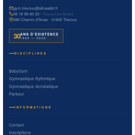
gym.trevoux@aliceadsl.fr
06 16 96 60 20
— France-Line Vincent
686 Chemin d'Arras · 01600 Trévoux
30
ANS D'EXISTENCE
1996 — 2026
DISCIPLINES
BabyGym
Gymnastique Rythmique
Gymnastique Acrobatique
Parkour
INFORMATIONS
Contact
Inscriptions