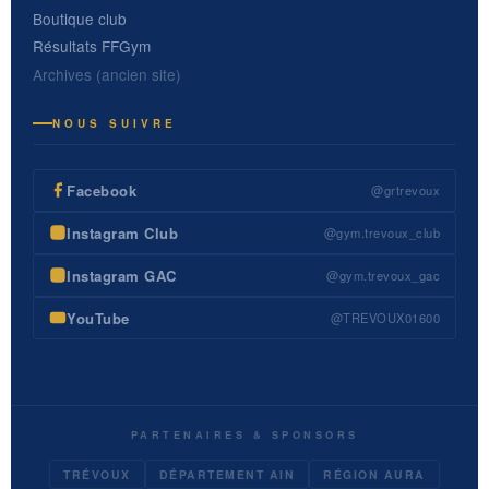
Boutique club
Résultats FFGym
Archives (ancien site)
NOUS SUIVRE
Facebook
@grtrevoux
Instagram Club
@gym.trevoux_club
Instagram GAC
@gym.trevoux_gac
YouTube
@TREVOUX01600
PARTENAIRES & SPONSORS
TRÉVOUX
DÉPARTEMENT AIN
RÉGION AURA