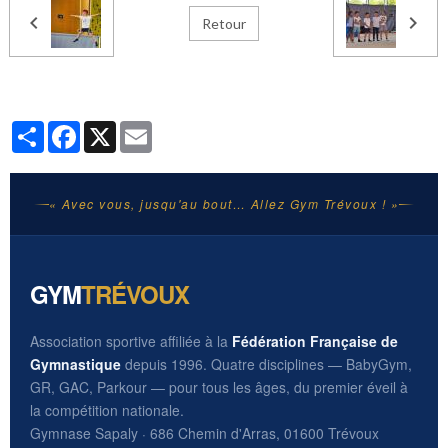
Retour
Partager
Facebook
X
Email
« Avec vous, jusqu'au bout… Allez Gym Trévoux ! »
GYM
TRÉVOUX
Association sportive affiliée à la
Fédération Française de
Gymnastique
depuis 1996. Quatre disciplines — BabyGym,
GR, GAC, Parkour — pour tous les âges, du premier éveil à
la compétition nationale.
Gymnase Sapaly · 686 Chemin d'Arras, 01600 Trévoux