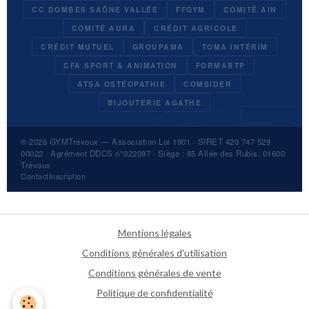
CC DOMBES SAÔNE VALLÉE
FFGYM
COMITÉ AIN
COMITÉ AURA
CRÉDIT AGRICOLE
CRÉDIT MUTUEL
GROUPAMA
TOMA INTÉRIM
CFA SPORT & ANIMATION
FORMABTP
ATSA OSTÉOPATHIE
COMSIDER
BIJOUTERIE AGATHE
© 2026
GYMTrévoux
— Association Loi 1901 · SIRET 420 747 529
00022 · Agrément DDCS n°022097 · Siège : 85 Allée des Rubis, 01600
Trévoux
Contact
Inscription
Mentions légales
Conditions générales d'utilisation
Conditions générales de vente
Politique de confidentialité