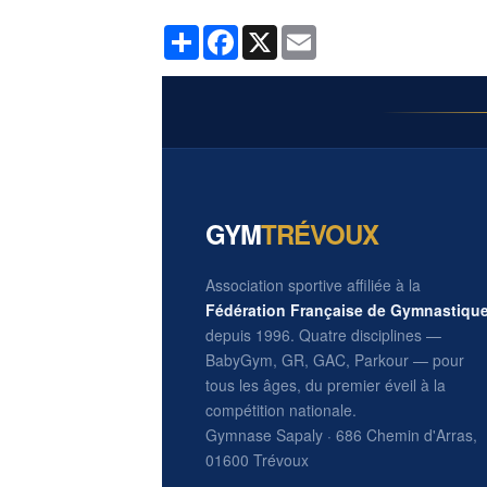
Partager
Facebook
X
Email
GYM
TRÉVOUX
Association sportive affiliée à la
Fédération Française de Gymnastiqu
depuis 1996. Quatre disciplines —
BabyGym, GR, GAC, Parkour — pour
tous les âges, du premier éveil à la
compétition nationale.
Gymnase Sapaly · 686 Chemin d'Arras,
01600 Trévoux