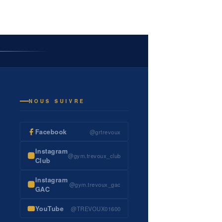
NOUS SUIVRE
Facebook
@grtrevoux
Instagram
@gym.trevoux_club
Club
Instagram
@gym.trevoux_gac
GAC
YouTube
@TREVOUX01600