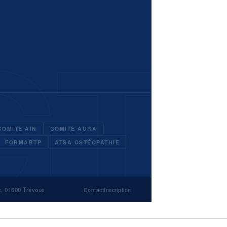
COMITÉ AIN
COMITÉ AURA
FORMABTP
ATSA OSTÉOPATHIE
s, 01600 Trévoux
Contact
Inscription