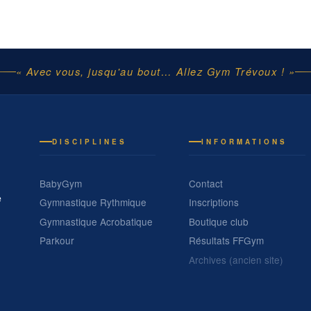
« Avec vous, jusqu'au bout… Allez Gym Trévoux ! »
DISCIPLINES
INFORMATIONS
BabyGym
Contact
e
Gymnastique Rythmique
Inscriptions
Gymnastique Acrobatique
Boutique club
Parkour
Résultats FFGym
Archives (ancien site)