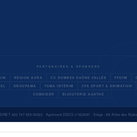
PARTENAIRES & SPONSORS
AIN
RÉGION AURA
CC DOMBES SAÔNE VALLÉE
FFGYM
UEL
GROUPAMA
TOMA INTÉRIM
CFA SPORT & ANIMATION
COMSIDER
BIJOUTERIE AGATHE
SIRET 420 747 529 00022 · Agrément DDCS n°022097 · Siège : 85 Allée des Rubi