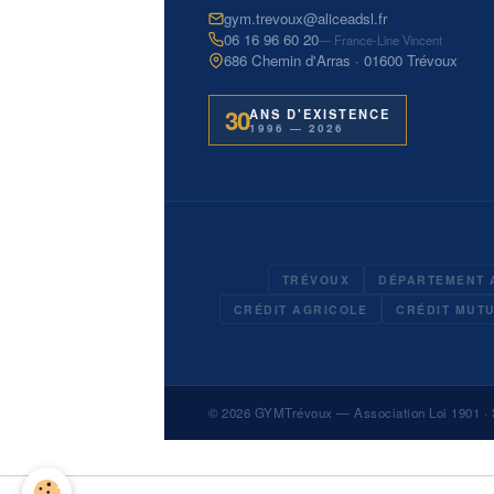
gym.trevoux@aliceadsl.fr
06 16 96 60 20
— France-Line Vincent
686 Chemin d'Arras · 01600 Trévoux
30
ANS D'EXISTENCE
1996 — 2026
TRÉVOUX
DÉPARTEMENT 
CRÉDIT AGRICOLE
CRÉDIT MUT
© 2026
GYMTrévoux
— Association Loi 1901 · 