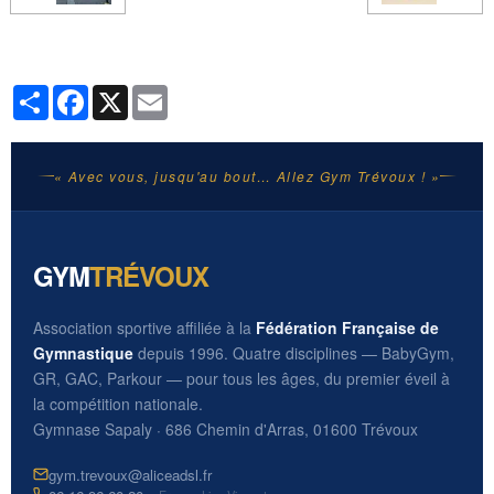
Partager
Facebook
X
Email
« Avec vous, jusqu'au bout… Allez Gym Trévoux ! »
GYM
TRÉVOUX
Association sportive affiliée à la
Fédération Française de
Gymnastique
depuis 1996. Quatre disciplines — BabyGym,
GR, GAC, Parkour — pour tous les âges, du premier éveil à
la compétition nationale.
Gymnase Sapaly · 686 Chemin d'Arras, 01600 Trévoux
gym.trevoux@aliceadsl.fr