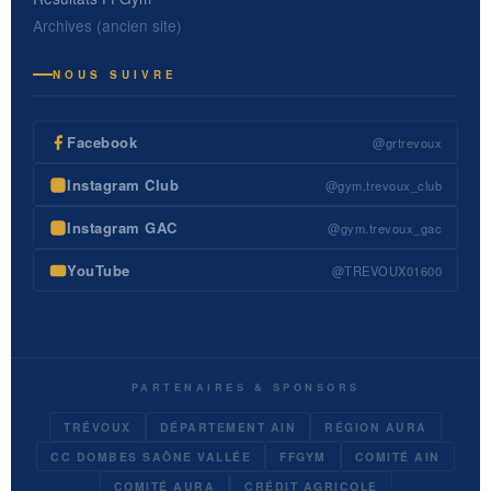
Archives (ancien site)
NOUS SUIVRE
Facebook
@grtrevoux
Instagram Club
@gym.trevoux_club
Instagram GAC
@gym.trevoux_gac
YouTube
@TREVOUX01600
PARTENAIRES & SPONSORS
TRÉVOUX
DÉPARTEMENT AIN
RÉGION AURA
CC DOMBES SAÔNE VALLÉE
FFGYM
COMITÉ AIN
COMITÉ AURA
CRÉDIT AGRICOLE