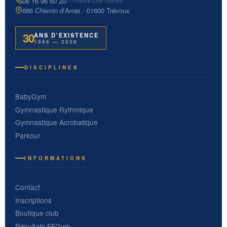
06 16 96 60 20
— France-Line Vincent
686 Chemin d'Arras · 01600 Trévoux
30
ANS D'EXISTENCE
1996 — 2026
DISCIPLINES
BabyGym
Gymnastique Rythmique
Gymnastique Acrobatique
Parkour
INFORMATIONS
Contact
Inscriptions
Boutique club
Résultats FFGym