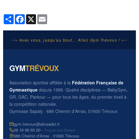
Partager
Facebook
X
Email
« Avec vous, jusqu'au bout… Allez Gym Trévoux ! »
GYM
TRÉVOUX
Association sportive affiliée à la
Fédération Française de
Gymnastique
depuis 1996. Quatre disciplines — BabyGym,
GR, GAC, Parkour — pour tous les âges, du premier éveil à
la compétition nationale.
Gymnase Sapaly · 686 Chemin d'Arras, 01600 Trévoux
gym.trevoux@aliceadsl.fr
06 16 96 60 20
— France-Line Vincent
686 Chemin d'Arras · 01600 Trévoux