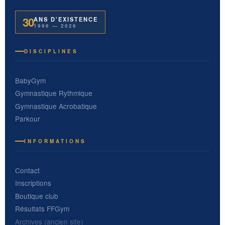
30
ANS D'EXISTENCE
1996 — 2026
DISCIPLINES
BabyGym
Gymnastique Rythmique
Gymnastique Acrobatique
Parkour
INFORMATIONS
Contact
Inscriptions
Boutique club
Résultats FFGym
Archives (ancien site)