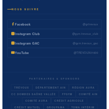
NOUS SUIVRE
Facebook
@grtrevoux
Instagram Club
@gym.trevoux_club
Instagram GAC
@gym.trevoux_gac
YouTube
@TREVOUX01600
PARTENAIRES & SPONSORS
TRÉVOUX
DÉPARTEMENT AIN
RÉGION AURA
CC DOMBES SAÔNE VALLÉE
FFGYM
COMITÉ AIN
COMITÉ AURA
CRÉDIT AGRICOLE
CRÉDIT MUTUEL
GROUPAMA
TOMA INTÉRIM