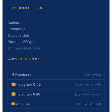
INFORMATIONS
Contact
Inscriptions
Boutique club
Résultats FFGym
Archives (ancien site)
NOUS SUIVRE
Facebook
@grtrevoux
Instagram Club
@gym.trevoux_club
Instagram GAC
@gym.trevoux_gac
YouTube
@TREVOUX01600