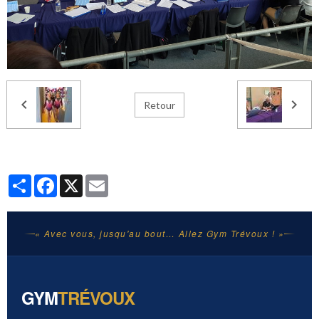
Retour
Partager
Facebook
X
Email
« Avec vous, jusqu'au bout… Allez Gym Trévoux ! »
GYM
TRÉVOUX