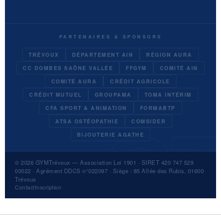
PARTENAIRES & SPONSORS
TRÉVOUX
DÉPARTEMENT AIN
RÉGION AURA
CC DOMBES SAÔNE VALLÉE
FFGYM
COMITÉ AIN
COMITÉ AURA
CRÉDIT AGRICOLE
CRÉDIT MUTUEL
GROUPAMA
TOMA INTÉRIM
CFA SPORT & ANIMATION
FORMABTP
ATSA OSTÉOPATHIE
COMSIDER
BIJOUTERIE AGATHE
© 2026
GYMTrévoux
— Association Loi 1901 · SIRET 420 747 529
00022 · Agrément DDCS n°022097 · Siège : 85 Allée des Rubis, 01600
Trévoux
Contact
Inscription