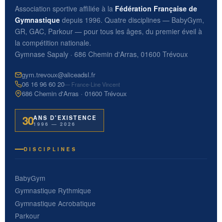
Association sportive affiliée à la
Fédération Française de
Gymnastique
depuis 1996. Quatre disciplines — BabyGym,
GR, GAC, Parkour — pour tous les âges, du premier éveil à
la compétition nationale.
Gymnase Sapaly · 686 Chemin d'Arras, 01600 Trévoux
gym.trevoux@aliceadsl.fr
06 16 96 60 20
— France-Line Vincent
686 Chemin d'Arras · 01600 Trévoux
30
ANS D'EXISTENCE
1996 — 2026
DISCIPLINES
BabyGym
Gymnastique Rythmique
Gymnastique Acrobatique
Parkour