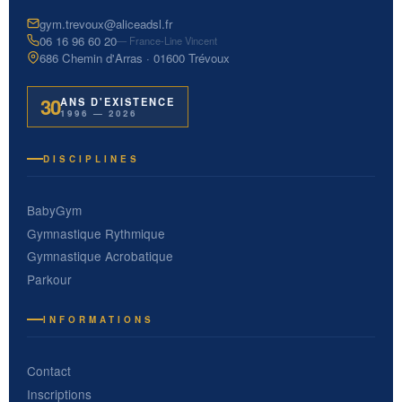
gym.trevoux@aliceadsl.fr
06 16 96 60 20
— France-Line Vincent
686 Chemin d'Arras · 01600 Trévoux
30
ANS D'EXISTENCE
1996 — 2026
DISCIPLINES
BabyGym
Gymnastique Rythmique
Gymnastique Acrobatique
Parkour
INFORMATIONS
Contact
Inscriptions