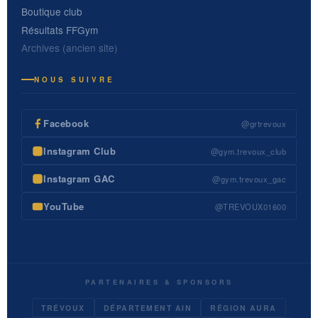
Boutique club
Résultats FFGym
Archives (ancien site)
NOUS SUIVRE
Facebook
@grtrevoux
Instagram Club
@gym.trevoux_club
Instagram GAC
@gym.trevoux_gac
YouTube
@TREVOUX01600
PARTENAIRES & SPONSORS
TRÉVOUX
DÉPARTEMENT AIN
RÉGION AURA