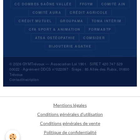
CC DOMBES SAÔNE VALLÉE
FFGYM
COMITÉ AIN
COMITÉ AURA
CRÉDIT AGRICOLE
CRÉDIT MUTUEL
GROUPAMA
TOMA INTÉRIM
CFA SPORT & ANIMATION
FORMABTP
ATSA OSTÉOPATHIE
COMSIDER
BIJOUTERIE AGATHE
© 2026
GYMTrévoux
— Association Loi 1901 · SIRET 420 747 529
00022 · Agrément DDCS n°022097 · Siège : 85 Allée des Rubis, 01600
Trévoux
Contact
Inscription
Mentions légales
Conditions générales d'utilisation
Conditions générales de vente
Politique de confidentialité