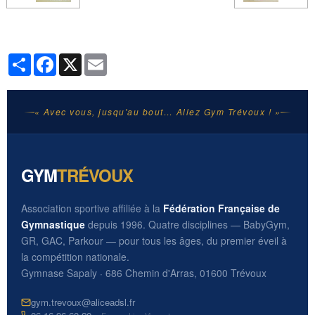
Partager
Facebook
X
Email
« Avec vous, jusqu'au bout… Allez Gym Trévoux ! »
GYM
TRÉVOUX
Association sportive affiliée à la
Fédération Française de
Gymnastique
depuis 1996. Quatre disciplines — BabyGym,
GR, GAC, Parkour — pour tous les âges, du premier éveil à
la compétition nationale.
Gymnase Sapaly · 686 Chemin d'Arras, 01600 Trévoux
gym.trevoux@aliceadsl.fr