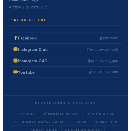
Archives (ancien site)
NOUS SUIVRE
Facebook
@grtrevoux
Instagram Club
@gym.trevoux_club
Instagram GAC
@gym.trevoux_gac
YouTube
@TREVOUX01600
PARTENAIRES & SPONSORS
TRÉVOUX
DÉPARTEMENT AIN
RÉGION AURA
CC DOMBES SAÔNE VALLÉE
FFGYM
COMITÉ AIN
COMITÉ AURA
CRÉDIT AGRICOLE