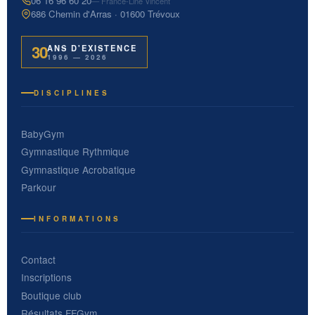
06 16 96 60 20
— France-Line Vincent
686 Chemin d'Arras · 01600 Trévoux
30
ANS D'EXISTENCE
1996 — 2026
DISCIPLINES
BabyGym
Gymnastique Rythmique
Gymnastique Acrobatique
Parkour
INFORMATIONS
Contact
Inscriptions
Boutique club
Résultats FFGym