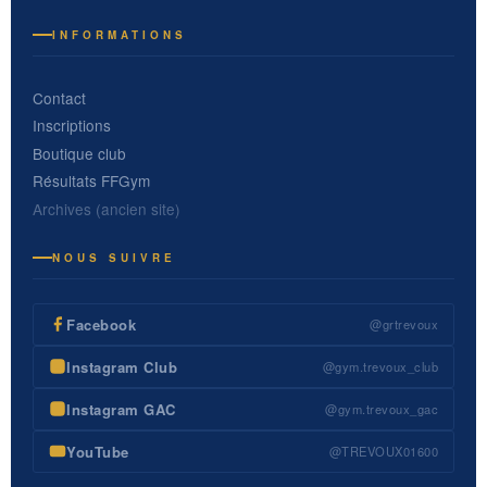
INFORMATIONS
Contact
Inscriptions
Boutique club
Résultats FFGym
Archives (ancien site)
NOUS SUIVRE
Facebook
@grtrevoux
Instagram Club
@gym.trevoux_club
Instagram GAC
@gym.trevoux_gac
YouTube
@TREVOUX01600