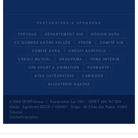
PARTENAIRES & SPONSORS
TRÉVOUX
DÉPARTEMENT AIN
RÉGION AURA
CC DOMBES SAÔNE VALLÉE
FFGYM
COMITÉ AIN
COMITÉ AURA
CRÉDIT AGRICOLE
CRÉDIT MUTUEL
GROUPAMA
TOMA INTÉRIM
CFA SPORT & ANIMATION
FORMABTP
ATSA OSTÉOPATHIE
COMSIDER
BIJOUTERIE AGATHE
© 2026
GYMTrévoux
— Association Loi 1901 · SIRET 420 747 529
00022 · Agrément DDCS n°022097 · Siège : 85 Allée des Rubis, 01600
Trévoux
Contact
Inscription