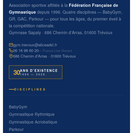
Association sportive affiliée à la
Fédération Française de
Gymnastique
depuis 1996. Quatre disciplines — BabyGym,
GR, GAC, Parkour — pour tous les âges, du premier éveil à
la compétition nationale.
Gymnase Sapaly · 686 Chemin d'Arras, 01600 Trévoux
gym.trevoux@aliceadsl.fr
06 16 96 60 20
— France-Line Vincent
686 Chemin d'Arras · 01600 Trévoux
30
ANS D'EXISTENCE
1996 — 2026
DISCIPLINES
BabyGym
Gymnastique Rythmique
Gymnastique Acrobatique
Parkour