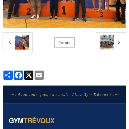
Retour
Partager
Facebook
X
Email
« Avec vous, jusqu'au bout… Allez Gym Trévoux ! »
GYM
TRÉVOUX