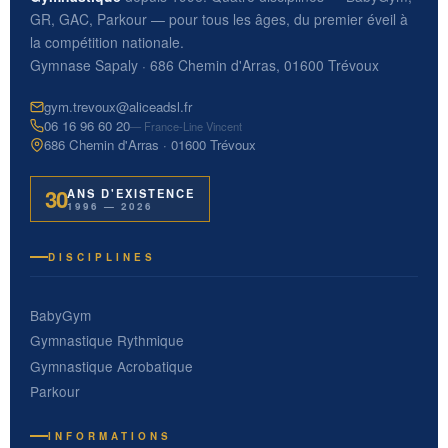
GR, GAC, Parkour — pour tous les âges, du premier éveil à
la compétition nationale.
Gymnase Sapaly · 686 Chemin d'Arras, 01600 Trévoux
gym.trevoux@aliceadsl.fr
06 16 96 60 20
— France-Line Vincent
686 Chemin d'Arras · 01600 Trévoux
30
ANS D'EXISTENCE
1996 — 2026
DISCIPLINES
BabyGym
Gymnastique Rythmique
Gymnastique Acrobatique
Parkour
INFORMATIONS