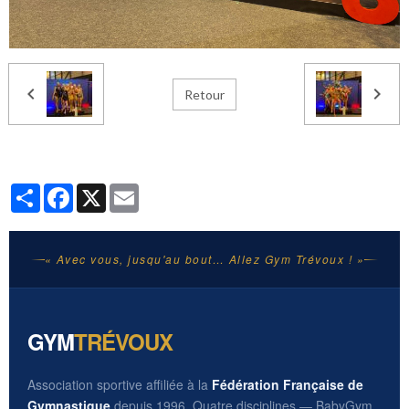
Retour
Partager
Facebook
X
Email
« Avec vous, jusqu'au bout… Allez Gym Trévoux ! »
GYM
TRÉVOUX
Association sportive affiliée à la
Fédération Française de
Gymnastique
depuis 1996. Quatre disciplines — BabyGym,