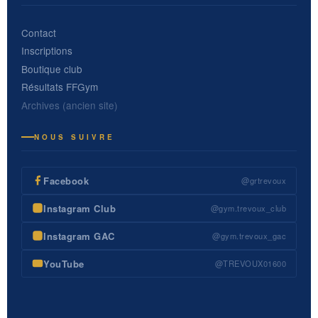
Contact
Inscriptions
Boutique club
Résultats FFGym
Archives (ancien site)
NOUS SUIVRE
Facebook
@grtrevoux
Instagram Club
@gym.trevoux_club
Instagram GAC
@gym.trevoux_gac
YouTube
@TREVOUX01600