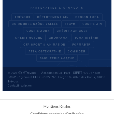
PARTENAIRES & SPONSORS
TRÉVOUX
DÉPARTEMENT AIN
RÉGION AURA
CC DOMBES SAÔNE VALLÉE
FFGYM
COMITÉ AIN
COMITÉ AURA
CRÉDIT AGRICOLE
CRÉDIT MUTUEL
GROUPAMA
TOMA INTÉRIM
CFA SPORT & ANIMATION
FORMABTP
ATSA OSTÉOPATHIE
COMSIDER
BIJOUTERIE AGATHE
© 2026
GYMTrévoux
— Association Loi 1901 · SIRET 420 747 529
00022 · Agrément DDCS n°022097 · Siège : 85 Allée des Rubis, 01600
Trévoux
Contact
Inscription
Mentions légales
Conditions générales d'utilisation