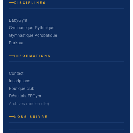
DISCIPLINES
BabyGym
Gymnastique Rythmique
Gymnastique Acrobatique
Parkour
INFORMATIONS
Contact
Inscriptions
Boutique club
Résultats FFGym
Archives (ancien site)
NOUS SUIVRE