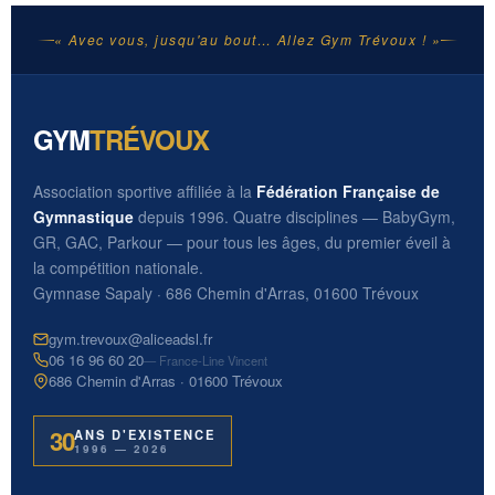
« Avec vous, jusqu'au bout… Allez Gym Trévoux ! »
GYM
TRÉVOUX
Association sportive affiliée à la
Fédération Française de
Gymnastique
depuis 1996. Quatre disciplines — BabyGym,
GR, GAC, Parkour — pour tous les âges, du premier éveil à
la compétition nationale.
Gymnase Sapaly · 686 Chemin d'Arras, 01600 Trévoux
gym.trevoux@aliceadsl.fr
06 16 96 60 20
— France-Line Vincent
686 Chemin d'Arras · 01600 Trévoux
30
ANS D'EXISTENCE
1996 — 2026