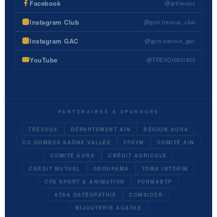
Facebook
@grtrevoux
Instagram Club
@gym.trevoux_club
Instagram GAC
@gym.trevoux_gac
YouTube
@TREVOUX01600
PARTENAIRES & SPONSORS
TRÉVOUX
DÉPARTEMENT AIN
RÉGION AURA
CC DOMBES SAÔNE VALLÉE
FFGYM
COMITÉ AIN
COMITÉ AURA
CRÉDIT AGRICOLE
CRÉDIT MUTUEL
GROUPAMA
TOMA INTÉRIM
CFA SPORT & ANIMATION
FORMABTP
ATSA OSTÉOPATHIE
COMSIDER
BIJOUTERIE AGATHE