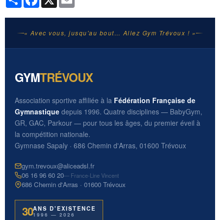
« Avec vous, jusqu'au bout… Allez Gym Trévoux ! »
GYM
TRÉVOUX
Association sportive affiliée à la
Fédération Française de
Gymnastique
depuis 1996. Quatre disciplines — BabyGym,
GR, GAC, Parkour — pour tous les âges, du premier éveil à
la compétition nationale.
Gymnase Sapaly · 686 Chemin d'Arras, 01600 Trévoux
gym.trevoux@aliceadsl.fr
06 16 96 60 20
— France-Line Vincent
686 Chemin d'Arras · 01600 Trévoux
30
ANS D'EXISTENCE
1996 — 2026