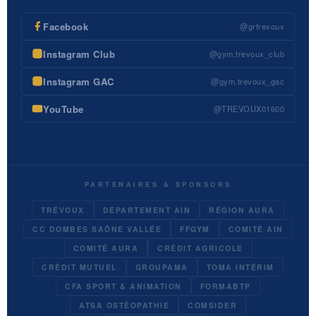
Facebook
@grtrevoux
Instagram Club
@gym.trevoux_club
Instagram GAC
@gym.trevoux_gac
YouTube
@TREVOUX01600
PARTENAIRES & SPONSORS
TRÉVOUX
DÉPARTEMENT AIN
RÉGION AURA
CC DOMBES SAÔNE VALLÉE
FFGYM
COMITÉ AIN
COMITÉ AURA
CRÉDIT AGRICOLE
CRÉDIT MUTUEL
GROUPAMA
TOMA INTÉRIM
CFA SPORT & ANIMATION
FORMABTP
ATSA OSTÉOPATHIE
COMSIDER