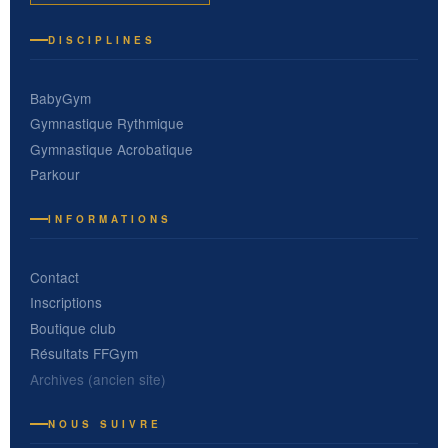
DISCIPLINES
BabyGym
Gymnastique Rythmique
Gymnastique Acrobatique
Parkour
INFORMATIONS
Contact
Inscriptions
Boutique club
Résultats FFGym
Archives (ancien site)
NOUS SUIVRE