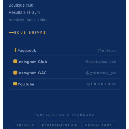
Boutique club
Résultats FFGym
Archives (ancien site)
NOUS SUIVRE
Facebook
@grtrevoux
Instagram Club
@gym.trevoux_club
Instagram GAC
@gym.trevoux_gac
YouTube
@TREVOUX01600
PARTENAIRES & SPONSORS
TRÉVOUX
DÉPARTEMENT AIN
RÉGION AURA