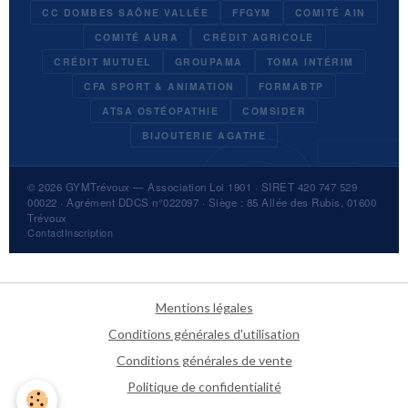
CC DOMBES SAÔNE VALLÉE
FFGYM
COMITÉ AIN
COMITÉ AURA
CRÉDIT AGRICOLE
CRÉDIT MUTUEL
GROUPAMA
TOMA INTÉRIM
CFA SPORT & ANIMATION
FORMABTP
ATSA OSTÉOPATHIE
COMSIDER
BIJOUTERIE AGATHE
© 2026
GYMTrévoux
— Association Loi 1901 · SIRET 420 747 529
00022 · Agrément DDCS n°022097 · Siège : 85 Allée des Rubis, 01600
Trévoux
Contact
Inscription
Mentions légales
Conditions générales d'utilisation
Conditions générales de vente
Politique de confidentialité