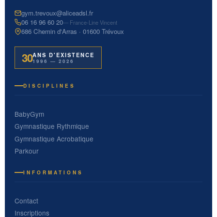
gym.trevoux@aliceadsl.fr
06 16 96 60 20
— France-Line Vincent
686 Chemin d'Arras · 01600 Trévoux
30
ANS D'EXISTENCE
1996 — 2026
DISCIPLINES
BabyGym
Gymnastique Rythmique
Gymnastique Acrobatique
Parkour
INFORMATIONS
Contact
Inscriptions