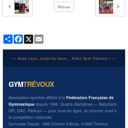
Retour
Partager
Facebook
X
Email
« Avec vous, jusqu'au bout… Allez Gym Trévoux ! »
GYM
TRÉVOUX
Association sportive affiliée à la
Fédération Française de
Gymnastique
depuis 1996. Quatre disciplines — BabyGym,
GR, GAC, Parkour — pour tous les âges, du premier éveil à
la compétition nationale.
Gymnase Sapaly · 686 Chemin d'Arras, 01600 Trévoux