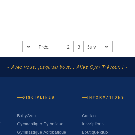
Préc.
1
2
3
Suiv.
« Avec vous, jusqu'au bout… Allez Gym Trévoux ! »
DISCIPLINES
INFORMATIONS
BabyGym
Contact
e
Gymnastique Rythmique
Inscriptions
Gymnastique Acrobatique
Boutique club