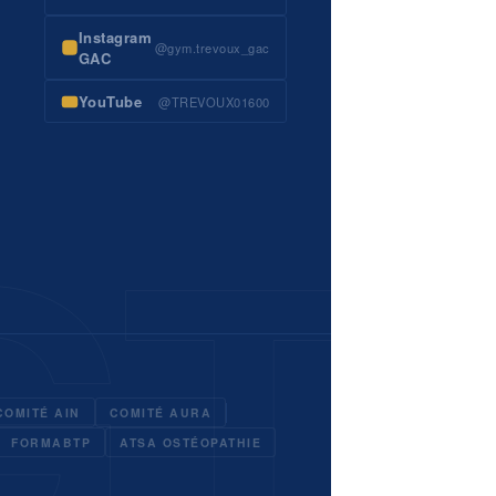
Instagram
@gym.trevoux_gac
GAC
YouTube
@TREVOUX01600
COMITÉ AIN
COMITÉ AURA
FORMABTP
ATSA OSTÉOPATHIE