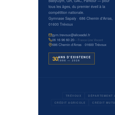
BabyGym, GR, GAC, Parkour — pour
tous les âges, du premier éveil à la
compétition nationale.
Gymnase Sapaly · 686 Chemin d'Arras,
01600 Trévoux
gym.trevoux@aliceadsl.fr
06 16 96 60 20
— France-Line Vincent
686 Chemin d'Arras · 01600 Trévoux
30
ANS D'EXISTENCE
1996 — 2026
TRÉVOUX
DÉPARTEMENT 
CRÉDIT AGRICOLE
CRÉDIT MUT