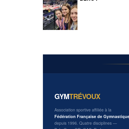
GYM
TRÉVOUX
Association sportive affiliée à la
Fédération Française de Gymnastiqu
depuis 1996. Quatre disciplines —