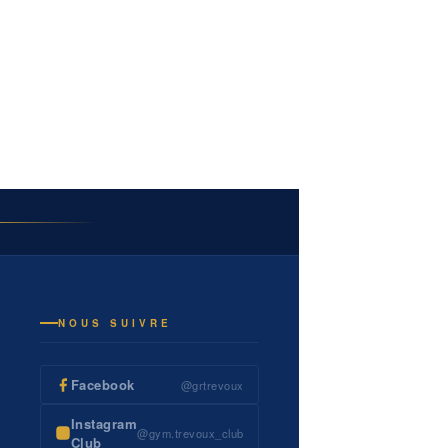
NOUS SUIVRE
Facebook
@grtrevoux
Instagram
@gym.trevoux_club
Club