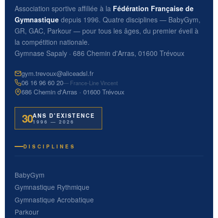
Association sportive affiliée à la
Fédération Française de
Gymnastique
depuis 1996. Quatre disciplines — BabyGym,
GR, GAC, Parkour — pour tous les âges, du premier éveil à
la compétition nationale.
Gymnase Sapaly · 686 Chemin d'Arras, 01600 Trévoux
gym.trevoux@aliceadsl.fr
06 16 96 60 20
— France-Line Vincent
686 Chemin d'Arras · 01600 Trévoux
30
ANS D'EXISTENCE
1996 — 2026
DISCIPLINES
BabyGym
Gymnastique Rythmique
Gymnastique Acrobatique
Parkour