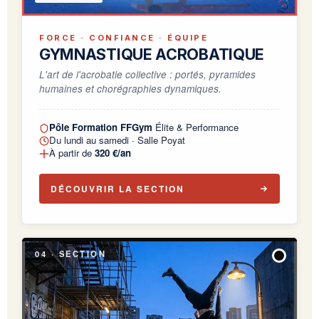
FORCE · CONFIANCE · ÉQUIPE
GYMNASTIQUE ACROBATIQUE
L'art de l'acrobatie collective : portés, pyramides
humaines et chorégraphies dynamiques.
Pôle Formation FFGym
Élite & Performance
Du lundi au samedi · Salle Poyat
À partir de
320 €/an
DÉCOUVRIR LA SECTION
04 · SECTION