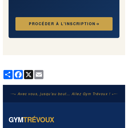
PROCÉDER À L'INSCRIPTION
Partager
Facebook
X
Email
« Avec vous, jusqu'au bout… Allez Gym Trévoux ! »
GYM
TRÉVOUX