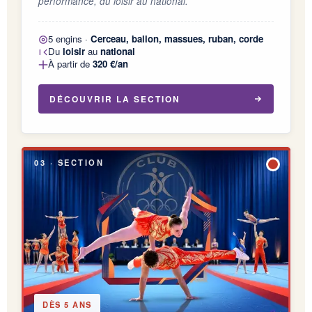
performance, du loisir au national.
5 engins ·
Cerceau, ballon, massues, ruban, corde
Du
loisir
au
national
À partir de
320 €/an
DÉCOUVRIR LA SECTION
03 · SECTION
DÈS 5 ANS