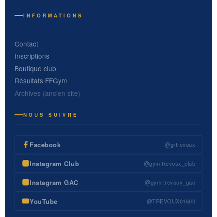
INFORMATIONS
Contact
Inscriptions
Boutique club
Résultats FFGym
Archives (ancien site)
NOUS SUIVRE
Facebook
@grtrevoux
Instagram Club
@gym.trevoux_club
Instagram GAC
@gym.trevoux_gac
YouTube
@TREVOUX01600