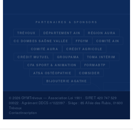
PARTENAIRES & SPONSORS
TRÉVOUX
DÉPARTEMENT AIN
RÉGION AURA
CC DOMBES SAÔNE VALLÉE
FFGYM
COMITÉ AIN
COMITÉ AURA
CRÉDIT AGRICOLE
CRÉDIT MUTUEL
GROUPAMA
TOMA INTÉRIM
CFA SPORT & ANIMATION
FORMABTP
ATSA OSTÉOPATHIE
COMSIDER
BIJOUTERIE AGATHE
© 2026
GYMTrévoux
— Association Loi 1901 · SIRET 420 747 529
00022 · Agrément DDCS n°022097 · Siège : 85 Allée des Rubis, 01600
Trévoux
Contact
Inscription